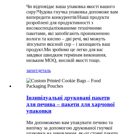
Чи відповідає ваша упаковка якості вашого
сиру?Чудова гнучка упаковка допоможе вам
випередити конкурентів!Наші продукти
розроблені для продуктивності з
високоспеціалізованими технічними
пакетами, які запобігають проникненню
вологи та кисню – дві речі, які можуть
зіпсувати якісний сир – і захищають ваш
продукт.Ми зробимо це легко для вас
завдяки швидким термінам виконання,
низьким MOQ, високій якості тощо.
запит
деталь
Індивідуальні друковані пакети
для печива – пакети для харчової
упаковки
Ми допоможемо вам упакувати печиво та
випічку за допомогою друкованої гнучкої
упаковки на замовлення, як-от стоячі пакети,