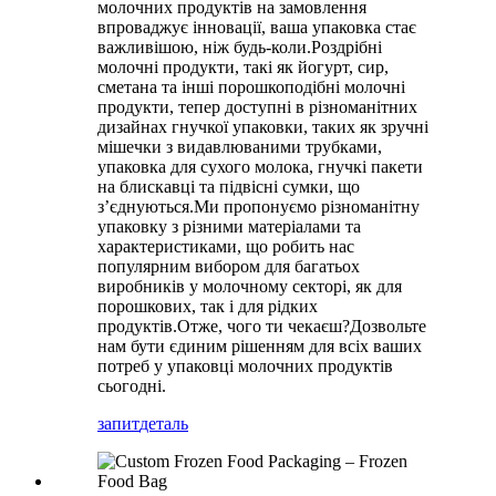
молочних продуктів на замовлення
впроваджує інновації, ваша упаковка стає
важливішою, ніж будь-коли.Роздрібні
молочні продукти, такі як йогурт, сир,
сметана та інші порошкоподібні молочні
продукти, тепер доступні в різноманітних
дизайнах гнучкої упаковки, таких як зручні
мішечки з видавлюваними трубками,
упаковка для сухого молока, гнучкі пакети
на блискавці та підвісні сумки, що
з’єднуються.Ми пропонуємо різноманітну
упаковку з різними матеріалами та
характеристиками, що робить нас
популярним вибором для багатьох
виробників у молочному секторі, як для
порошкових, так і для рідких
продуктів.Отже, чого ти чекаєш?Дозвольте
нам бути єдиним рішенням для всіх ваших
потреб у упаковці молочних продуктів
сьогодні.
запит
деталь