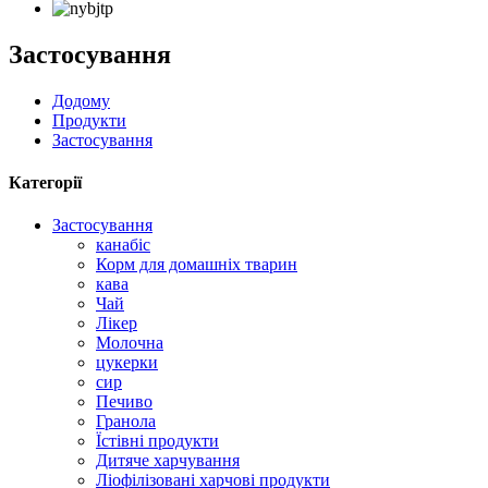
Застосування
Додому
Продукти
Застосування
Категорії
Застосування
канабіс
Корм для домашніх тварин
кава
Чай
Лікер
Молочна
цукерки
сир
Печиво
Гранола
Їстівні продукти
Дитяче харчування
Ліофілізовані харчові продукти