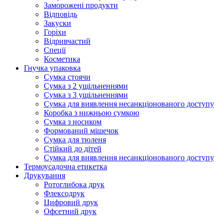
Заморожені продукти
Відповідь
Закуски
Горіхи
Відривчастий
Спеції
Косметика
Гнучка упаковка
Сумка стоячи
Сумка з 2 ущільненнями
Сумка з 3 ущільненнями
Сумка для виявлення несанкціонованого доступу
Коробка з нижньою сумкою
Сумка з носиком
Формований мішечок
Сумка для тюленя
Стійкий до дітей
Сумка для виявлення несанкціонованого доступу
Термоусадочна етикетка
Друкування
Ротоглибока друк
Флексодрук
Цифровий друк
Офсетний друк