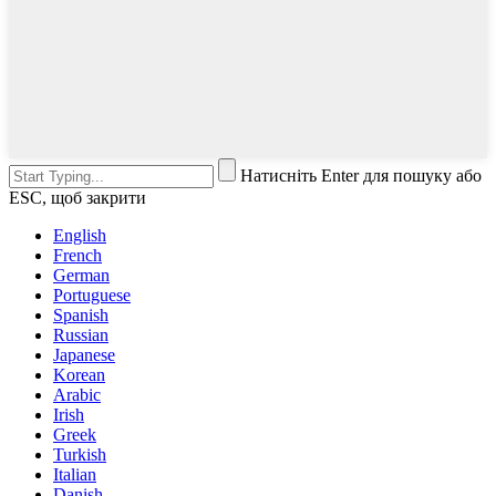
Натисніть Enter для пошуку або
ESC, щоб закрити
English
French
German
Portuguese
Spanish
Russian
Japanese
Korean
Arabic
Irish
Greek
Turkish
Italian
Danish