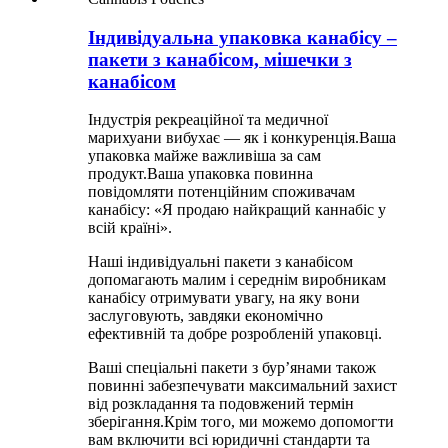
Індивідуальна упаковка канабісу –
пакети з канабісом, мішечки з
канабісом
Індустрія рекреаційної та медичної
марихуани вибухає — як і конкуренція.Ваша
упаковка майже важливіша за сам
продукт.Ваша упаковка повинна
повідомляти потенційним споживачам
канабісу: «Я продаю найкращий каннабіс у
всій країні».
Наші індивідуальні пакети з канабісом
допомагають малим і середнім виробникам
канабісу отримувати увагу, на яку вони
заслуговують, завдяки економічно
ефективній та добре розробленій упаковці.
Ваші спеціальні пакети з бур’янами також
повинні забезпечувати максимальний захист
від розкладання та подовжений термін
зберігання.Крім того, ми можемо допомогти
вам включити всі юридичні стандарти та