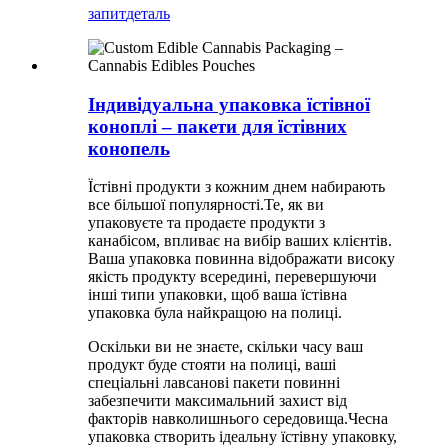
запит
деталь
Індивідуальна упаковка їстівної
коноплі – пакети для їстівних
конопель
Їстівні продукти з кожним днем ​​набирають
все більшої популярності.Те, як ви
упаковуєте та продаєте продукти з
канабісом, впливає на вибір ваших клієнтів.
Ваша упаковка повинна відображати високу
якість продукту всередині, перевершуючи
інші типи упаковки, щоб ваша їстівна
упаковка була найкращою на полиці.
Оскільки ви не знаєте, скільки часу ваш
продукт буде стояти на полиці, ваші
спеціальні лавсанові пакети повинні
забезпечити максимальний захист від
факторів навколишнього середовища.Чесна
упаковка створить ідеальну їстівну упаковку,