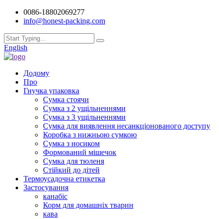
0086-18802069277
info@honest-packing.com
English
Додому
Про
Гнучка упаковка
Сумка стоячи
Сумка з 2 ущільненнями
Сумка з 3 ущільненнями
Сумка для виявлення несанкціонованого доступу
Коробка з нижньою сумкою
Сумка з носиком
Формований мішечок
Сумка для тюленя
Стійкий до дітей
Термоусадочна етикетка
Застосування
канабіс
Корм для домашніх тварин
кава