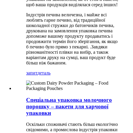
щоб ваша продукція виділялася серед інших!
Індустрія печива величезна, і майже всі
люблять гарне печиво, від традиційної
шоколадної стружки до батончиків печива,
друкована на замовлення упаковка печива
допоможе вашому продукту продаватись і
продовжити термін його зберігання, як якщо
б печиво було прямо з пекарні. .Завдяки
різноманітності плівки на вибір, а також
варіантам друку на сумці, ваш продукт буде
більш ніж бажаним.
запит
деталь
Спеціальна упаковка молочного
порошку – пакети для харчової
упаковки
Оскільки споживачі стають більш екологічно
свідомими, а промислова індустрія упаковки