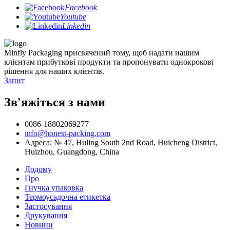
Facebook
Youtube
Linkedin
Minfly Packaging присвячений тому, щоб надати нашим
клієнтам прибуткові продукти та пропонувати однокрокові
рішення для наших клієнтів.
Запит
Зв'яжіться з нами
0086-18802069277
info@honest-packing.com
Адреса: № 47, Huling South 2nd Road, Huicheng District,
Huizhou, Guangdong, China
Додому
Про
Гнучка упаковка
Термоусадочна етикетка
Застосування
Друкування
Новини