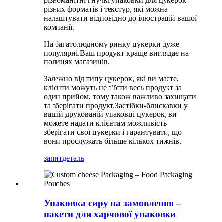
різноманітні гнучкі упаковки для цукерок
різних форматів і текстур, які можна
налаштувати відповідно до ілюстрацій вашої
компанії.
На багатолюдному ринку цукерки дуже
популярні.Ваш продукт краще виглядає на
полицях магазинів.
Залежно від типу цукерок, які ви маєте,
клієнти можуть не з’їсти весь продукт за
один прийом, тому також важливо захищати
та зберігати продукт.Застібки-блискавки у
вашій друкованій упаковці цукерок, ви
можете надати клієнтам можливість
зберігати свої цукерки і гарантувати, що
вони прослужать більше кількох тижнів.
запит
деталь
Упаковка сиру на замовлення –
пакети для харчової упаковки