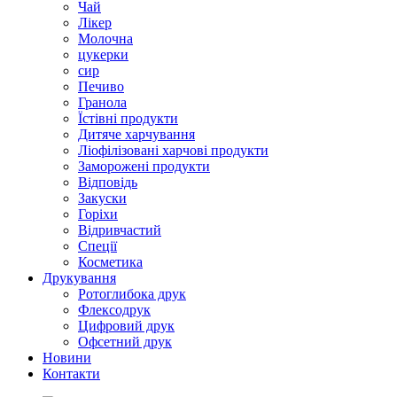
Чай
Лікер
Молочна
цукерки
сир
Печиво
Гранола
Їстівні продукти
Дитяче харчування
Ліофілізовані харчові продукти
Заморожені продукти
Відповідь
Закуски
Горіхи
Відривчастий
Спеції
Косметика
Друкування
Ротоглибока друк
Флексодрук
Цифровий друк
Офсетний друк
Новини
Контакти