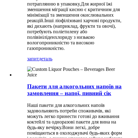
потраплянню в упаковку.Для жирної їжі
зменшення міграції кисню є критичним для
мінімізації та зменшення окислювальних
реакцій.Інші ліофілізовані харчові продукти,
які дихають (наприклад, фрукти та овочі),
потребують поліетилену або
полівініліденхлориду з низькою
вологопроникністю та високою
газопроникністю.
запит
деталь
Пакети для алкогольних напоїв на
замовлення – напої, пивний сік
Наші пакети для алкогольних напоїв
задовольняють потреби споживачів, які
можуть легко принести готові до вживання
коктейлі та одноразові пакети для вина на
будь-яку вечірку.Вони легкі, добре
поміщаються в охолоджувачі будь-яких форм