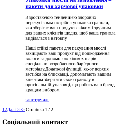
пакети для харчової упаковки
З зростаючою тенденцією здорових
перекусів вам потрібна упаковка граноли,
яка зберігає ваш продукт свіжим і зручним
для ваших клієнтів щодня, щоб ваша гранола
виділялася з натовпу.
Наші стійкі пакети для пакування мюслі
захищають ваш продукт від пошкодження
вологи за допомогою кількох шарів
спеціально розробленого бар’єрного
матеріалу.Додаткові функції, як-от верхня
застібка на блискавці, допомагають вашим
клієнтам зберігати свою гранолу в
оригінальній упаковці, що робить ваш бренд
кращим вибором.
запит
деталь
1
2
Далі >
>>
Сторінка 1 / 2
Соціальний контакт