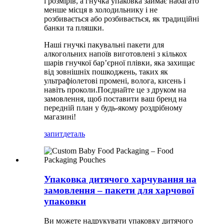
і розмірів, а гнучка упаковка займає набагато
менше місця в холодильнику і не
розбивається або розбивається, як традиційні
банки та пляшки.
Наші гнучкі пакувальні пакети для
алкогольних напоїв виготовлені з кількох
шарів гнучкої бар’єрної плівки, яка захищає
від зовнішніх пошкоджень, таких як
ультрафіолетові промені, волога, кисень і
навіть проколи.Поєднайте це з друком на
замовлення, щоб поставити ваш бренд на
передній план у будь-якому роздрібному
магазині!
запит
деталь
Упаковка дитячого харчування на
замовлення – пакети для харчової
упаковки
Ви можете надрукувати упаковку дитячого