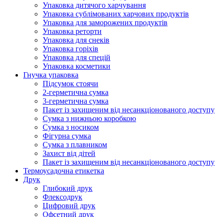
Упаковка дитячого харчування
Упаковка сублімованих харчових продуктів
Упаковка для заморожених продуктів
Упаковка реторти
Упаковка для снеків
Упаковка горіхів
Упаковка для спецій
Упаковка косметики
Гнучка упаковка
Підсумок стоячи
2-герметична сумка
3-герметична сумка
Пакет із захищеним від несанкціонованого доступу
Сумка з нижньою коробкою
Сумка з носиком
Фігурна сумка
Сумка з плавником
Захист від дітей
Пакет із захищеним від несанкціонованого доступу
Термоусадочна етикетка
Друк
Глибокий друк
Флексодрук
Цифровий друк
Офсетний друк