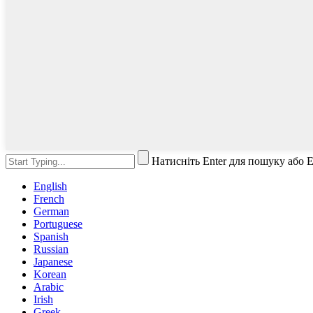
Натисніть Enter для пошуку або 
English
French
German
Portuguese
Spanish
Russian
Japanese
Korean
Arabic
Irish
Greek