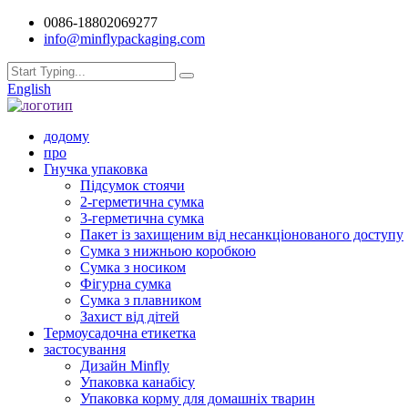
0086-18802069277
info@minflypackaging.com
English
додому
про
Гнучка упаковка
Підсумок стоячи
2-герметична сумка
3-герметична сумка
Пакет із захищеним від несанкціонованого доступу
Сумка з нижньою коробкою
Сумка з носиком
Фігурна сумка
Сумка з плавником
Захист від дітей
Термоусадочна етикетка
застосування
Дизайн Minfly
Упаковка канабісу
Упаковка корму для домашніх тварин