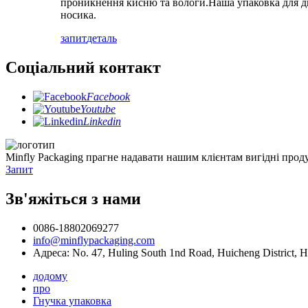
проникнення кисню та вологи.Наша упаковка для ди
носика.
запит
деталь
Соціальний контакт
Facebook
Youtube
Linkedin
Minfly Packaging прагне надавати нашим клієнтам вигідні прод
Запит
Зв'яжіться з нами
0086-18802069277
info@minflypackaging.com
Адреса: No. 47, Huling South 1nd Road, Huicheng District, 
додому
про
Гнучка упаковка